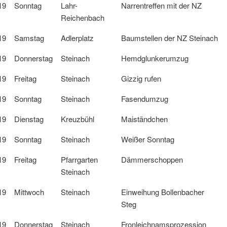
19
Sonntag
Lahr-
Narrentreffen mit der NZ
Reichenbach
19
Samstag
Adlerplatz
Baumstellen der NZ Steinach
19
Donnerstag
Steinach
Hemdglunkerumzug
19
Freitag
Steinach
Gizzig rufen
19
Sonntag
Steinach
Fasendumzug
19
Dienstag
Kreuzbühl
Maiständchen
19
Sonntag
Steinach
Weißer Sonntag
19
Freitag
Pfarrgarten
Dämmerschoppen
Steinach
19
Mittwoch
Steinach
Einweihung Bollenbacher
Steg
19
Donnerstag
Steinach
Fronleichnamsprozession