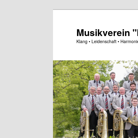
Zum
Inhalt
wechseln
Musikverein 
Klang • Leidenschaft • Harmoni