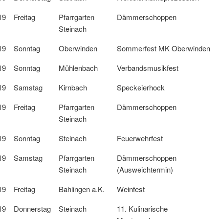
19
Freitag
Pfarrgarten
Dämmerschoppen
Steinach
19
Sonntag
Oberwinden
Sommerfest MK Oberwinden
19
Sonntag
Mühlenbach
Verbandsmusikfest
19
Samstag
Kirnbach
Speckeierhock
19
Freitag
Pfarrgarten
Dämmerschoppen
Steinach
19
Sonntag
Steinach
Feuerwehrfest
19
Samstag
Pfarrgarten
Dämmerschoppen
Steinach
(Ausweichtermin)
19
Freitag
Bahlingen a.K.
Weinfest
19
Donnerstag
Steinach
11. Kulinarische