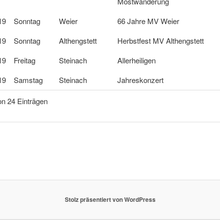
Mostwanderung
19
Sonntag
Weier
66 Jahre MV Weier
19
Sonntag
Althengstett
Herbstfest MV Althengstett
19
Freitag
Steinach
Allerheiligen
19
Samstag
Steinach
Jahreskonzert
on 24 Einträgen
Stolz präsentiert von WordPress